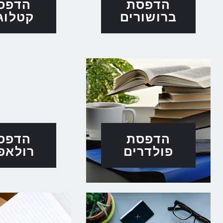
הדפסת
הדפס
ברושורים
קטלוג
הדפסת
הדפס
פולדרים
רולאפ