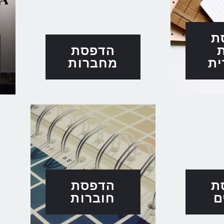
ת
ת
הדפסת
ת
מחברות
ת
הדפסת
ם
חוברות