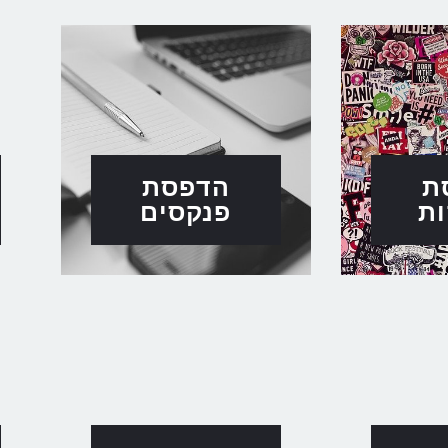
ת
הדפסת
ת
פנקסים